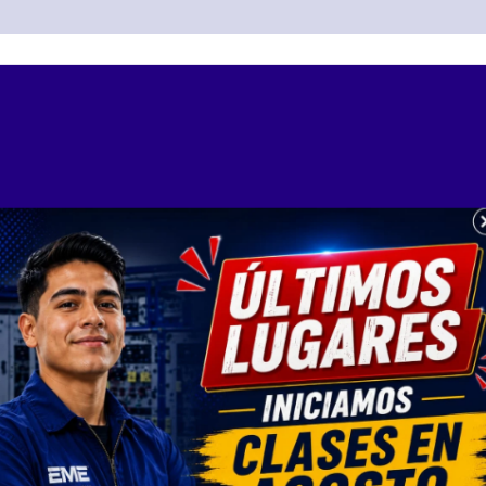
NEA
With