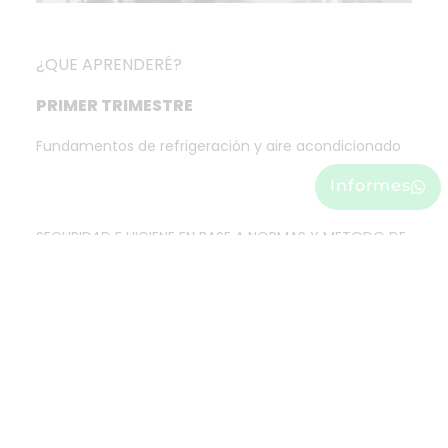
¿QUE APRENDERÉ?
PRIMER TRIMESTRE
Fundamentos de refrigeración y aire acondicionado
Informes
SEGURIDAD E HIGIENE EN BASE A NORMAS Y METODO DE
LAS 5S´s
FUNDAMENTOS DE ELECTRICIDAD
ANÁLISIS DE CIRCUITOS ELÉCTRICOS