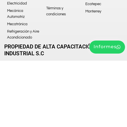
Electricidad
Ecatepec
Términos y
Mecánica
Monterrey
condiciones
Automotriz
Mecatrónica
Refrigeración y Aire
Acondicionado
PROPIEDAD DE ALTA CAPACITACIÓN
Informes
INDUSTRIAL S.C
DISEÑADO POR GONZALO TLASECA
PROPIEDAD DE ALTA CAPACITACION
INDUSTRIAL S.C.