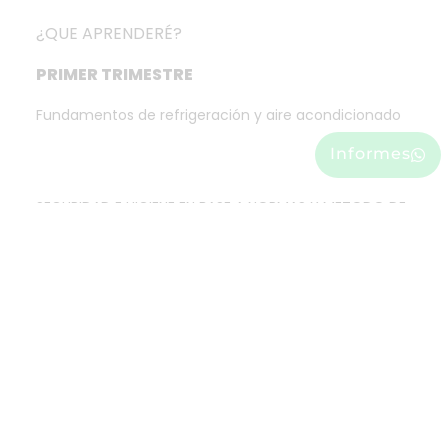
¿QUE APRENDERÉ?
PRIMER TRIMESTRE
Fundamentos de refrigeración y aire acondicionado
Informes
SEGURIDAD E HIGIENE EN BASE A NORMAS Y METODO DE
LAS 5S´s
FUNDAMENTOS DE ELECTRICIDAD
ANÁLISIS DE CIRCUITOS ELÉCTRICOS
FUNDAMENTOS DE TERMODINÁMICA